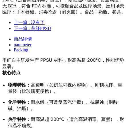
无 BPA，符合 FDA 标准，可接触食品及医疗场景。应用场景
医疗：手术器械、消毒托盘（耐灭菌）。食品：奶瓶、餐具、
上一篇
: 没有了
下一篇
: 芈纤PPSU
商品详情
parameter
Packing
芈纤自主研发生产 PPSU 材料，耐高温超 200℃，性能优势
显著。
核心特点
物理特性
：高透明（如奶瓶可视内容物）、刚韧抗摔、重
量轻（比玻璃更便携）。
化学特性
：耐水解（可反复蒸汽消毒）、抗腐蚀（耐酸
碱、油脂）。
热学特性
：耐高温超 200℃（适合高温消毒、蒸煮），耐
低温不脆裂。